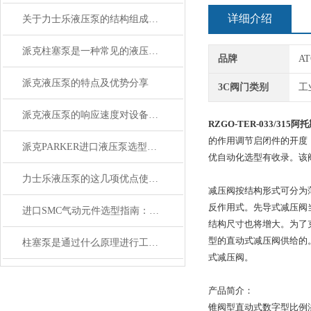
详细介绍
关于力士乐液压泵的结构组成你知道么
派克柱塞泵是一种常见的液压传动设备
品牌
A
派克液压泵的特点及优势分享
3C阀门类别
工
派克液压泵的响应速度对设备运行的影响
RZGO-TER-033/31
的作用调节启闭件的开度
派克PARKER进口液压泵选型指南：参数确定与系列匹配要点
优自动化选型有收录。该
力士乐液压泵的这几项优点使其被广泛应用
减压阀按结构形式可分为
反作用式。先导式减压阀
进口SMC气动元件选型指南：从气缸、阀门到气源处理的实用思路
结构尺寸也将增大。为了
型的直动式减压阀供给的
柱塞泵是通过什么原理进行工作的？
式减压阀。
产品简介：
锥阀型直动式数字型比例