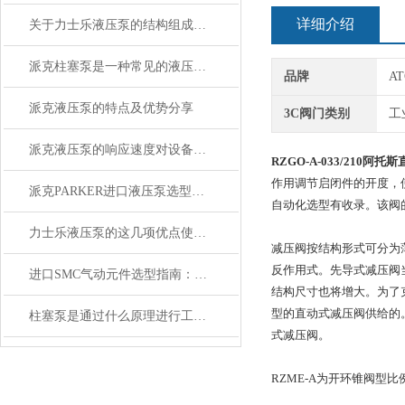
详细介绍
关于力士乐液压泵的结构组成你知道么
派克柱塞泵是一种常见的液压传动设备
品牌
A
派克液压泵的特点及优势分享
3C阀门类别
工
派克液压泵的响应速度对设备运行的影响
RZGO-A-033/210阿
作用调节启闭件的开度，
派克PARKER进口液压泵选型指南：参数确定与系列匹配要点
自动化选型有收录。该阀
力士乐液压泵的这几项优点使其被广泛应用
减压阀按结构形式可分为
反作用式。先导式减压阀
进口SMC气动元件选型指南：从气缸、阀门到气源处理的实用思路
结构尺寸也将增大。为了
型的直动式减压阀供给的
柱塞泵是通过什么原理进行工作的？
式减压阀。
RZME-A为开环锥阀型