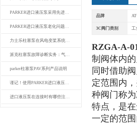
PARKER进口液压泵采用先进的技术和创新设计
品牌
A
PARKER进口液压泵老化问题与更换策略
3C阀门类别
工
力士乐柱塞泵在风电变桨系统中的应用可靠性研究与故障预警
RZGA-A-
派克柱塞泵故障诊断实务：气蚀噪声、缸体配流盘磨损与泄漏量过大的处理
制阀体内的
同时借助阀
parker柱塞泵PAV系列产品说明
定范围内，
谨记！使用PARKER进口液压泵时需要注意这些
种阀门称为
进口液压泵在连接时有哪些注意事项你知道么?
特点，是在
一定的范围