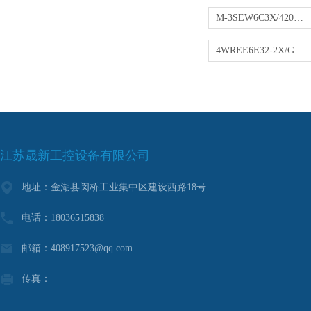
M-3SEW6C3X/420MG24N9K4力士乐现货球阀
4WREE6E32-2X/G24K31/A1V-204XV比例阀
江苏晟新工控设备有限公司
地址：金湖县闵桥工业集中区建设西路18号
电话：18036515838
邮箱：408917523@qq.com
传真：