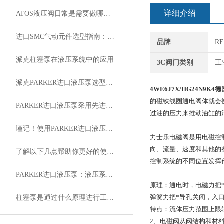
详细介绍
ATOS液压阀日常是需要做哪些“体检”
进口SMC气动元件选型指南：从气缸、阀门到气源处理的实用思路
品牌
R
派克柱塞泵在液压系统中的应用
3C阀门类别
工
派克PARKER进口液压泵选型指南：参数确定与系列匹配要点
4WE6J7X/HG24N9K4
德
的磁铁线圈通电阀体就会
PARKER进口液压泵采用先进的技术和创新设计
过油的压力来推动油缸的
谨记！使用PARKER进口液压泵时需要注意这些
力士乐电磁阀是用电磁控
向、流量、速度和其他的
了解以下几点帮助你更好的使用派克柱塞泵
控制系统的不同位置发挥
PARKER进口液压泵：液压系统的动力核心​
原理：通电时，电磁力把
弹簧力把*导孔关闭，入
柱塞泵是通过什么原理进行工作的？
特点：流体压力范围上限
2、电磁阀从阀结构和材