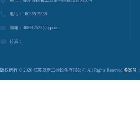
地址：金湖县闵桥工业集中区建设西路18号
电话：18036515838
邮箱：408917523@qq.com
传真：
版权所有 © 2026 江苏晟新工控设备有限公司 All Rights Reserved
备案号