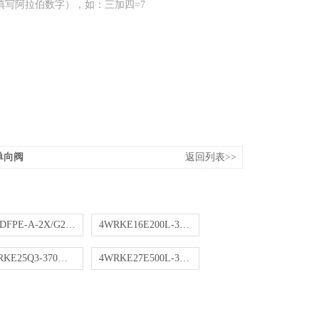
填写阿拉伯数字），如：三加四=7
货单向阀
返回列表>>
VT-DFPE-A-2X/G24K0/0A0V/V力士乐比例阀
4WRKE16E200L-3X/6EG24EK31/A1D3MXV正品
4WRKE25Q3-370M-3X/G24KO/A1M现货比例阀
4WRKE27E500L-3X/6EG24K31/A1D3M比例阀