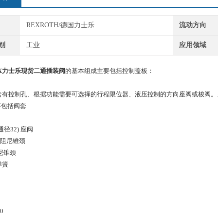
REXROTH/德国力士乐
流动方向
别
工业
应用领域
X
力士乐现货二通插装阀
的基本组成主要包括控制盖板：
板含有控制孔、根据功能需要可选择的行程限位器、液压控制的方向座阀或梭阀
要包括阀套
通径32) 座阀
带阻尼锥颈
阻尼锥颈
弹簧
0