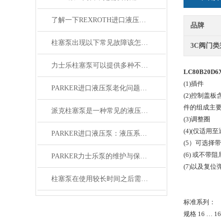
了解一下REXROTH进口液压泵的特点有哪些吧
品牌
柱塞泵出现以下常见故障该怎么解决？
3C阀门类
力士乐柱塞泵可以提供多种不同的流量和压力选项以满足不同需求
LC80B20D6
(1)插件
PARKER进口液压泵老化问题与更换策略
(2)控制盖
件的组成主
派克柱塞泵是一种常见的液压传动设备
(3)调整圈
(4)(仅适用至
PARKER进口液压泵：液压系统的动力核心​
(5）可选择
(6) 或不带
PARKER力士乐泵的维护与保养技巧
(7)以及复位
柱塞泵在使用较长时间之后需每日进行检查
标准系列：
规格 16 … 16