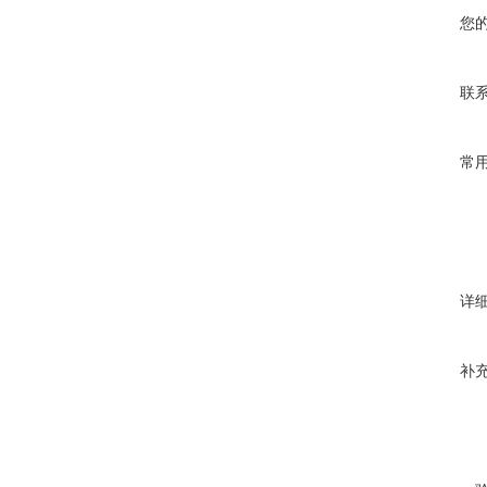
您
联
常
详
补