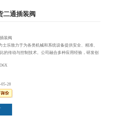
货二通插装阀
插装阀
TH力士乐致力于为各类机械和系统设备提供安全、精准、
比的传动与控制技术。公司融合多种应用经验，研发创
走机械、机械应用与工程、工厂自动化及可再生能源每
0D6X
客户量身定制系统解决方案及服务。博世力士乐同时为
压、电子传动与控制、气动、齿轮、线性传动及组装技
-05-28
言