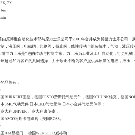
2X, 7X
bar
min
h力士乐由原博世自动化技术部与原力士乐公司于2001年合并成为博世力士乐公司
控制，液压阀，电磁阀，比例阀，截止阀，线性传动与组装技术，气动，液压传
roth博世力士乐是*
进的传动与控制专家。力士乐为工业及工厂自动化，行走机械
全球超过50万客户的共同选择，力士乐正不断为客户提供高质量的电控，液压
势的品牌有：
：
国BURKERT宝德，德国FESTO费斯托气动元件，德国SCHUNK雄克，德国NO
本SMC气动元件 日本CKD气动元件 日本小金井气动元件等；
意大利UNIVER， 意大利康茂盛；
国ASCO阿斯卡电磁阀，美国ROSS。
：
国IFM易福门 ，德国WENGLOR威格勒；