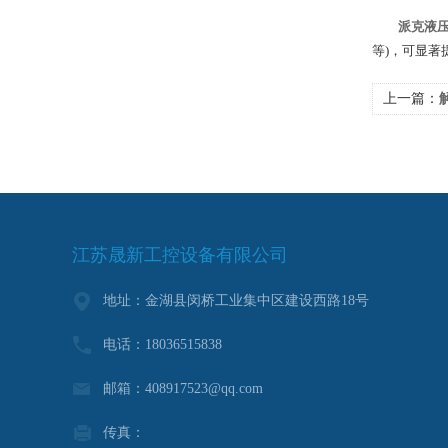
派克液
等)，可显著
上一篇：
江苏晟新工控设备有限公司
地址：金湖县闵桥工业集中区建设西路18号
电话：18036515838
邮箱：408917523@qq.com
传真：