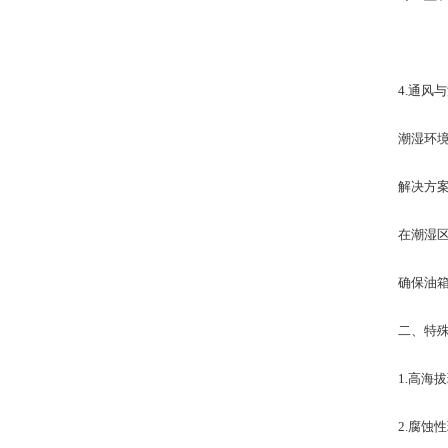
​4.通风
潮湿环境易
​解决方案
在潮湿区域安
确保油箱和
​二、特殊
1.​高海拔
2.​腐蚀性