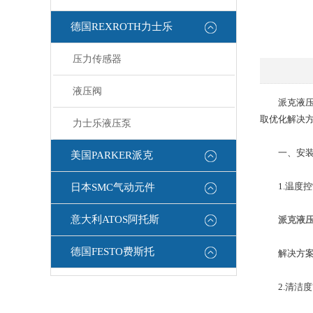
德国REXROTH力士乐
压力传感器
液压阀
派克液压泵
取优化解决
力士乐液压泵
​一、安装
美国PARKER派克
​1.温度控
日本SMC气动元件
意大利ATOS阿托斯
派克液
德国FESTO费斯托
​解决方案：
​2.清洁度