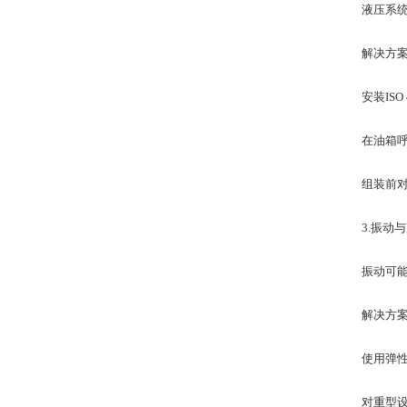
液压系统对
​解决方案
安装​ISO
在油箱呼吸
组装前对管
​3.振动
振动可能导
​解决方案
使用​弹性
对重型设备