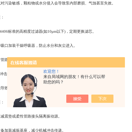
污染敏感，颗粒物或水分侵入会导致泵内部磨损、气蚀甚至失效。
：
 4406标准的高精度过滤器(如10μm以下)，定期更换滤芯。
口加装​干燥呼吸器，防止水分和灰尘进入。
路进行​冲洗，避免残留污染物。
欢迎您！
与冲击防护
来自局域网的朋友！有什么可以帮
助您的吗？
致泵体螺栓松动、管路接头泄漏，甚至影响轴承寿命。
：
减震垫或​柔性管路接头隔离振动源。
加装​减振基座，减少机械冲击传递。