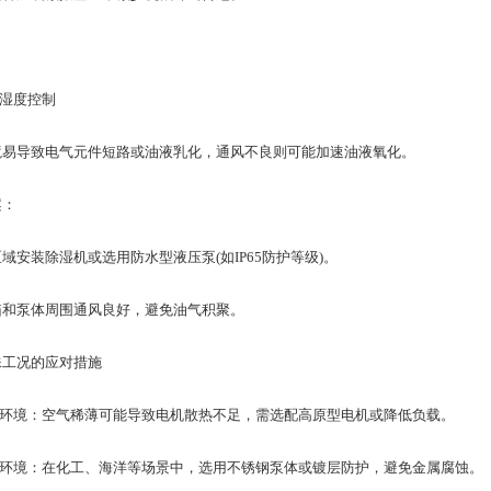
与湿度控制
导致电气元件短路或油液乳化，通风不良则可能加速油液氧化。
：
装​除湿机或选用​防水型液压泵​(如IP65防护等级)。
泵体周围通风良好，避免油气积聚。
工况的应对措施
环境：空气稀薄可能导致电机散热不足，需选配​高原型电机或降低负载。
环境：在化工、海洋等场景中，选用​不锈钢泵体或​镀层防护，避免金属腐蚀。